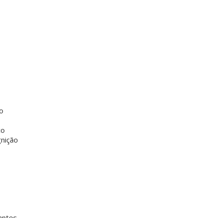
o
co
nição
antes