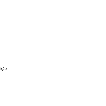
o
ição