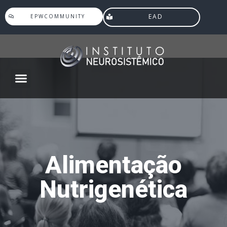
EAD
EPWCOMMUNITY
Agenda Eventos
Alimentação
Nutrigenética