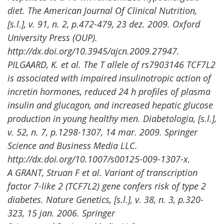
diet. The American Journal Of Clinical Nutrition,
[s.l.], v. 91, n. 2, p.472-479, 23 dez. 2009. Oxford
University Press (OUP).
http://dx.doi.org/10.3945/ajcn.2009.27947.
PILGAARD, K. et al. The T allele of rs7903146 TCF7L2
is associated with impaired insulinotropic action of
incretin hormones, reduced 24 h profiles of plasma
insulin and glucagon, and increased hepatic glucose
production in young healthy men. Diabetologia, [s.l.],
v. 52, n. 7, p.1298-1307, 14 mar. 2009. Springer
Science and Business Media LLC.
http://dx.doi.org/10.1007/s00125-009-1307-x.
A GRANT, Struan F et al. Variant of transcription
factor 7-like 2 (TCF7L2) gene confers risk of type 2
diabetes. Nature Genetics, [s.l.], v. 38, n. 3, p.320-
323, 15 jan. 2006. Springer