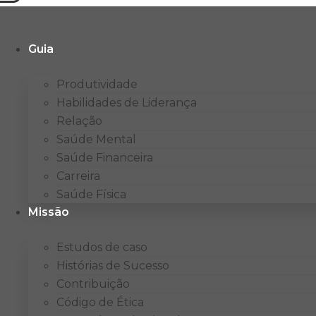
Guia
Produtividade
Habilidades de Liderança
Relação
Saúde Mental
Saúde Financeira
Carreira
Saúde Física
Missão
Estudos de caso
Histórias de Sucesso
Contribuição
Código de Ética