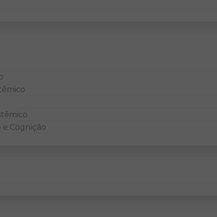
o
têmico
stêmico
 e Cognição