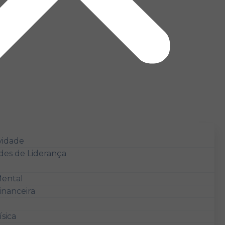
vidade
des de Liderança
ental
inanceira
sica