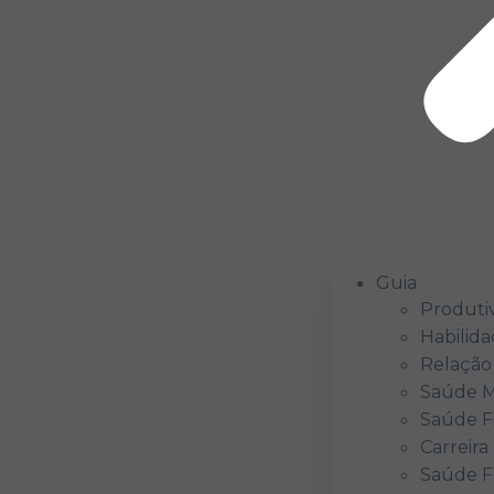
Guia
Produti
Habilida
Relação
Saúde M
Saúde F
Carreira
Saúde Fí