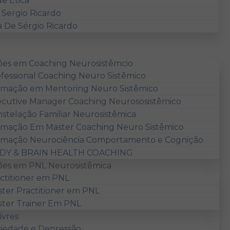
e Ética
Sergio Ricardo
a De Sérgio Ricardo
es em Coaching Neurosistêmcio
fessional Coaching Neuro Sistêmico
mação em Mentoring Neuro Sistêmico
cutive Manager Coaching Neurososistêmico
stelação Familiar Neurosistêmica
mação Em Master Coaching Neuro Sistêmico
rmação Neurociência Comportamento e Cognição
DY & BRAIN HEALTH COACHING
es em PNL Neurosistêmica
ctitioner em PNL
ter Practitioner em PNL
ter Trainer Em PNL
ivres
iedade e Depressão