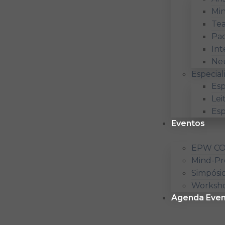
Min
Te
Pad
Int
Neu
Especial
Esp
Lei
Esp
Eventos
EPW C
Mind-Pr
Simpósi
Worksho
Agenda Even