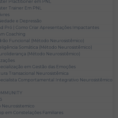
ter Practitioner em PNL
ter Trainer Em PNL
ivres
iedade e Depressão
d Pró | Como Criar Apresentações Impactantes
am Coaching
rão Funcional (Método Neurosistêmico)
eligência Somática (Método Neurosistêmico)
roliderança (Método Neurosistêmico)
izações
ecialização em Gestão das Emoções
tura Transacional Neurosistêmica
ecialista Comportamental Integrativo Neurosistêmico
OMMUNITY
ó
o Neurosistemico
p em Constelações Familiares