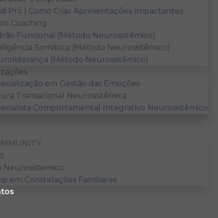
d Pró | Como Criar Apresentações Impactantes
am Coaching
rão Funcional (Método Neurosistêmico)
eligência Somática (Método Neurosistêmico)
roliderança (Método Neurosistêmico)
izações
ecialização em Gestão das Emoções
tura Transacional Neurosistêmica
ecialista Comportamental Integrativo Neurosistêmico
OMMUNITY
ó
o Neurosistemico
p em Constelações Familiares
tos