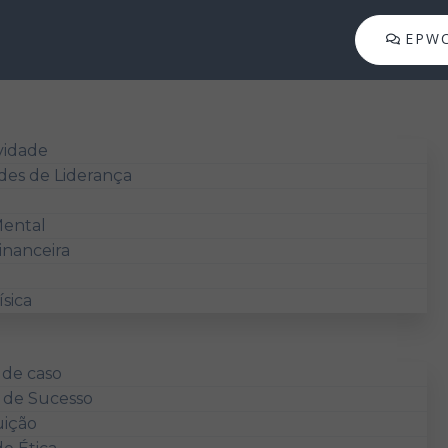
EPW
vidade
des de Liderança
ental
inanceira
sica
 de caso
s de Sucesso
uição