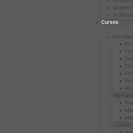
Código d
Quem é 
A Ciênci
Cursos
Formaçõ
Pro
For
Exe
Con
For
Fo
BO
Formaçõ
Pra
Mas
Mas
Cursos L
Ans