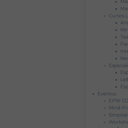
Mas
Mas
Cursos L
Ans
Min
Te
Pad
Int
Neu
Especial
Esp
Lei
Esp
Eventos
EPW C
Mind-Pr
Simpósi
Worksho