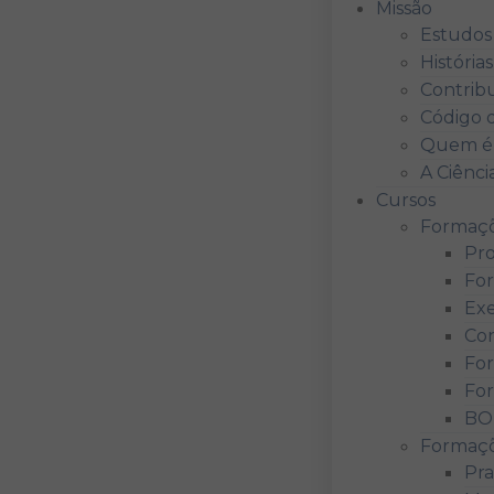
Missão
Estudos
História
Contrib
Código d
Quem é 
A Ciênci
Cursos
Formaçõ
Pro
For
Exe
Con
For
Fo
BO
Formaçõ
Pra