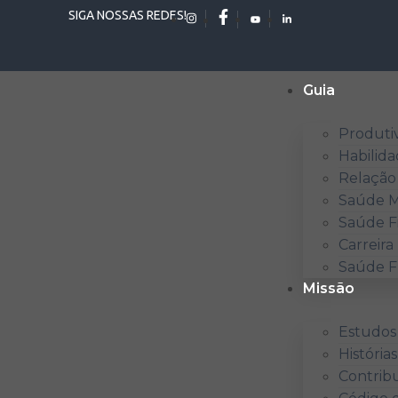
SIGA NOSSAS REDES!
Guia
Produti
Habilida
Relação
Saúde M
Saúde F
Carreira
Saúde Fí
Missão
Estudos
História
Contrib