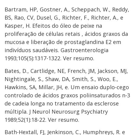
Bartram, HP, Gostner, A., Scheppach, W., Reddy,
BS, Rao, CV, Dusel, G., Richter, F., Richter, A., e
Kasper, H. Efeitos do óleo de peixe na
proliferação de células retais , ácidos graxos da
mucosa e liberação de prostaglandina E2 em
indivíduos saudáveis. Gastroenterologia
1993;105(5):1317-1322. Ver resumo.
Bates, D., Cartlidge, NE, French, JM, Jackson, MJ,
Nightingale, S., Shaw, DA, Smith, S., Woo, E.,
Hawkins, SA, Millar, JH, e. Um ensaio duplo-cego
controlado de ácidos graxos poliinsaturados n-3
de cadeia longa no tratamento da esclerose
múltipla. J Neurol Neurosurg Psychiatry
1989;52(1):18-22. Ver resumo.
Bath-Hextall, FJ, Jenkinson, C., Humphreys, R. e