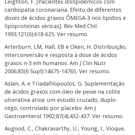
Leighton, F. [Pacientes dislipidêmicos com
cardiopatia coronariana. Efeito de diferentes
doses de ácidos graxos ÔMEGA-3 nos lipídios e
lipoproteínas séricas]. Rev Med Chil.
1993;121(6):618-625. Ver resumo.
Arterburn, LM, Hall, EB e Oken, H. Distribuição,
interconversão e resposta à dose de ácidos
graxos n-3 em humanos. Am J Clin Nutr
2006;83(6 Supl):1467S-1476S. Ver resumo.
Aslan, A. e Triadafilopoulos, G. Suplementação
de ácidos graxos com óleo de peixe na colite
ulcerativa ativa: um estudo cruzado, duplo-
cego, controlado por placebo. Am J
Gastroenterol 1992;87(4):432-437. Ver resumo.
Augood, C., Chakravarthy, U., Young, I., Vioque,