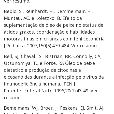
Ver resumo.
Beblo, S., Reinhardt, H., Demmelmair, H.,
Muntau, AC, e Koletzko, B. Efeito da
suplementação de óleo de peixe no status de
ácidos graxos, coordenação e habilidades
motoras finas em crianças com fenilcetonúria.
J.Pediatra. 2007;150(5):479-484. Ver resumo.
Bell, SJ, Chavali, S., Bistrian, BR, Connolly, CA,
Utsunomiya, T., e Forse, RA Óleo de peixe
dietético e produção de citocinas e
eicosanóides durante a infecção pelo vírus da
imunodeficiência humana. JPEN J
Parenter.Enteral Nutr. 1996;20(1):43-49. Ver
resumo.
Bemelmans, WJ, Broer, J., Feskens, EJ, Smit, AJ,