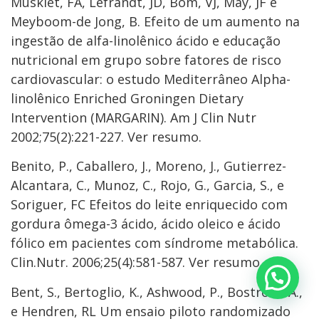
Muskiet, FA, Lefrandt, JD, Bom, VJ, May, JF e
Meyboom-de Jong, B. Efeito de um aumento na
ingestão de alfa-linolênico ácido e educação
nutricional em grupo sobre fatores de risco
cardiovascular: o estudo Mediterrâneo Alpha-
linolênico Enriched Groningen Dietary
Intervention (MARGARIN). Am J Clin Nutr
2002;75(2):221-227. Ver resumo.
Benito, P., Caballero, J., Moreno, J., Gutierrez-
Alcantara, C., Munoz, C., Rojo, G., Garcia, S., e
Soriguer, FC Efeitos do leite enriquecido com
gordura ômega-3 ácido, ácido oleico e ácido
fólico em pacientes com síndrome metabólica.
Clin.Nutr. 2006;25(4):581-587. Ver resumo.
Bent, S., Bertoglio, K., Ashwood, P., Bostrom, A.,
e Hendren, RL Um ensaio piloto randomizado