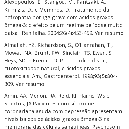
Alexopoulos, E., Stangou, M., Pantzaki, A.,
Kirmizis, D., e Memmos, D. Tratamento da
nefropatia por IgA grave com ácidos graxos
ômega-3: o efeito de um regime de “dose muito
baixa”. Ren falha. 2004;26(4):453-459. Ver resumo.
Almallah, YZ, Richardson, S., O’Hanrahan, T.,
Mowat, NA, Brunt, PW, Sinclair, TS, Ewen, S.,
Heys, SD, e Eremin, O. Proctocolite distal,
citotoxicidade natural, e ácidos graxos
essenciais. Am.J.Gastroenterol. 1998;93(5):804-
809. Ver resumo.
Amin, AA, Menon, RA, Reid, KJ, Harris, WS e
Spertus, JA Pacientes com síndrome
coronariana aguda com depressão apresentam
níveis baixos de ácidos graxos ômega-3 na
membrana das células sanguíneas. Psychosom