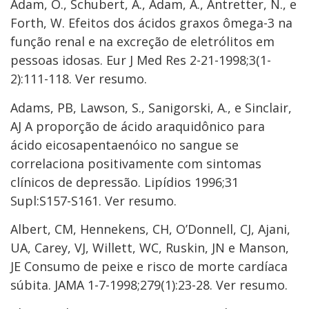
Adam, O., Schubert, A., Adam, A., Antretter, N., e
Forth, W. Efeitos dos ácidos graxos ômega-3 na
função renal e na excreção de eletrólitos em
pessoas idosas. Eur J Med Res 2-21-1998;3(1-
2):111-118. Ver resumo.
Adams, PB, Lawson, S., Sanigorski, A., e Sinclair,
AJ A proporção de ácido araquidônico para
ácido eicosapentaenóico no sangue se
correlaciona positivamente com sintomas
clínicos de depressão. Lipídios 1996;31
Supl:S157-S161. Ver resumo.
Albert, CM, Hennekens, CH, O’Donnell, CJ, Ajani,
UA, Carey, VJ, Willett, WC, Ruskin, JN e Manson,
JE Consumo de peixe e risco de morte cardíaca
súbita. JAMA 1-7-1998;279(1):23-28. Ver resumo.