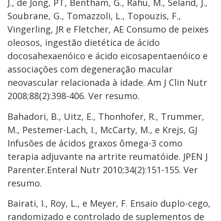
J., de Jong, PT, Bentham, G., Rahu, M., Seland, J.,
Soubrane, G., Tomazzoli, L., Topouzis, F.,
Vingerling, JR e Fletcher, AE Consumo de peixes
oleosos, ingestão dietética de ácido
docosahexaenóico e ácido eicosapentaenóico e
associações com degeneração macular
neovascular relacionada à idade. Am J Clin Nutr
2008;88(2):398-406. Ver resumo.
Bahadori, B., Uitz, E., Thonhofer, R., Trummer,
M., Pestemer-Lach, I., McCarty, M., e Krejs, GJ
Infusões de ácidos graxos ômega-3 como
terapia adjuvante na artrite reumatóide. JPEN J
Parenter.Enteral Nutr 2010;34(2):151-155. Ver
resumo.
Bairati, I., Roy, L., e Meyer, F. Ensaio duplo-cego,
randomizado e controlado de suplementos de