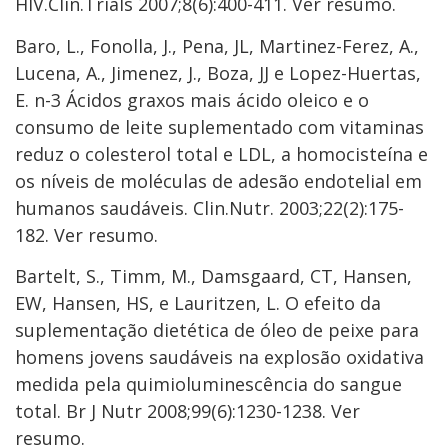
HIV.Clin.Trials 2007;8(6):400-411. Ver resumo.
Baro, L., Fonolla, J., Pena, JL, Martinez-Ferez, A.,
Lucena, A., Jimenez, J., Boza, JJ e Lopez-Huertas,
E. n-3 Ácidos graxos mais ácido oleico e o
consumo de leite suplementado com vitaminas
reduz o colesterol total e LDL, a homocisteína e
os níveis de moléculas de adesão endotelial em
humanos saudáveis. Clin.Nutr. 2003;22(2):175-
182. Ver resumo.
Bartelt, S., Timm, M., Damsgaard, CT, Hansen,
EW, Hansen, HS, e Lauritzen, L. O efeito da
suplementação dietética de óleo de peixe para
homens jovens saudáveis ​​​​na explosão oxidativa
medida pela quimioluminescência do sangue
total. Br J Nutr 2008;99(6):1230-1238. Ver
resumo.